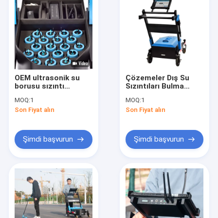
OEM ultrasonik su
Çözemeler Dış Su
borusu sızıntı
Sızıntıları Bulma
dedektörü PQWT LDC
Arabası LDC 5M
MOQ:
1
MOQ:
1
20M LCD ekran
Gürültü Kaydedici
Son Fiyat alın
Son Fiyat alın
Lityum pil
Şimdi başvurun
Şimdi başvurun
Ev
Ürünler
Hakkımızda