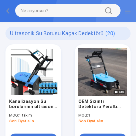
Ultrasonik Su Borusu Kaçak Dedektörü
(20)
Kanalizasyon Su
OEM Sızıntı
borularının ultrasonik
Detektörü Yeraltı
sızıntı tespit
tesisat LDC 15M
MOQ:
1 takım
MOQ:
1
cihazları Yeraltı
PQWT markası
Son Fiyat alın
Son Fiyat alın
PQWT LDC 10M