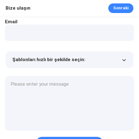
Bize ulaşın
Sonraki
Email
Şablonları hızlı bir şekilde seçin:
Ürün fiyatı
Min.order quantity
Bir numune isteyin
Daha fazla detay