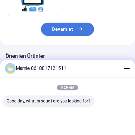
Vericiler 8m Derinlik
Devam et
Önerilen Ürünler
Mamie 8618817121511
9:29 AM
Good day, what product are you looking for?
PQWT GX700 Yeraltı
PQWT GX800 Yeraltı
PQWT-GX900 B
Boru Bulucuları Boru
Boru Bulucu RF
Kablosuz Yeral
Hatları Kaçak
Yeraltı Kablo Arıza
Boru Bulma Ar
Dedektörü Tesisat
Dedektörü
Kablo Bulma Ay
Gömülü
En iyi fiyat
En iyi fiyat
En iyi fiy