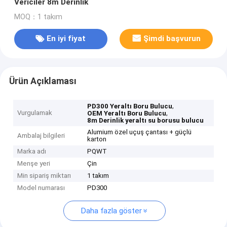
Vericiler 8m Derinlik
MOQ：1 takım
En iyi fiyat
Şimdi başvurun
Ürün Açıklaması
,
PD300 Yeraltı Boru Bulucu
Vurgulamak
,
OEM Yeraltı Boru Bulucu
8m Derinlik yeraltı su borusu bulucu
Alumium özel uçuş çantası + güçlü
Ambalaj bilgileri
karton
Marka adı
PQWT
Menşe yeri
Çin
Min sipariş miktarı
1 takım
Model numarası
PD300
Daha fazla göster