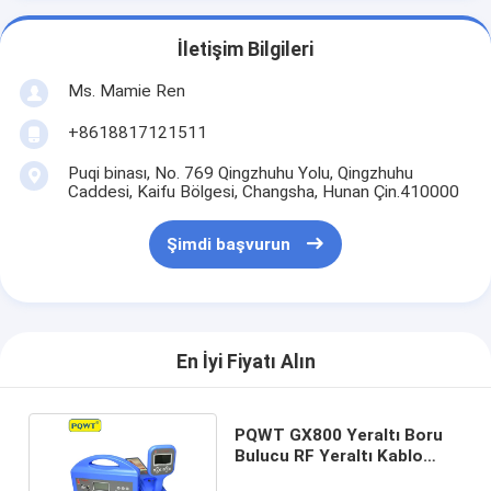
İletişim Bilgileri
Ms. Mamie Ren
+8618817121511
Puqi binası, No. 769 Qingzhuhu Yolu, Qingzhuhu
Caddesi, Kaifu Bölgesi, Changsha, Hunan Çin.410000
Şimdi başvurun
En İyi Fiyatı Alın
PQWT GX800 Yeraltı Boru
Bulucu RF Yeraltı Kablo
Arıza Dedektörü