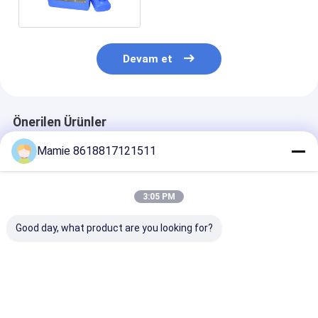
Devam et
Önerilen Ürünler
Mamie 8618817121511
3:05 PM
Good day, what product are you looking for?
PQWT GX700 Yeraltı
PQWT-GX900 Basınç
PD300 Yardım
Boru Bulucuları Boru
Kablosuz Yeraltı
Yeraltı Boru
Hatları Kaçak
Boru Bulma Aracı
Konumlandırıc
Dedektörü Tesisat
Kablo Bulma Aygıtı
Inline Vericile
Gömülü
Derinlik
En iyi fiyat
En iyi fiyat
En iyi fiy