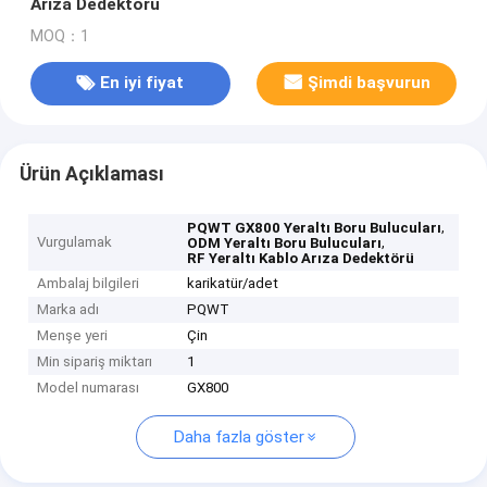
Arıza Dedektörü
MOQ：1
En iyi fiyat
Şimdi başvurun
Ürün Açıklaması
,
PQWT GX800 Yeraltı Boru Bulucuları
Vurgulamak
,
ODM Yeraltı Boru Bulucuları
RF Yeraltı Kablo Arıza Dedektörü
Ambalaj bilgileri
karikatür/adet
Marka adı
PQWT
Menşe yeri
Çin
Min sipariş miktarı
1
Model numarası
GX800
Daha fazla göster