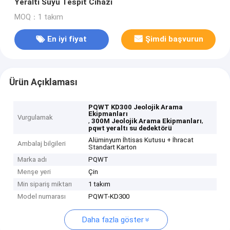
Yeraltı Suyu Tespit Cihazı
MOQ：1 takım
En iyi fiyat
Şimdi başvurun
Ürün Açıklaması
PQWT KD300 Jeolojik Arama
Ekipmanları
Vurgulamak
,
,
300M Jeolojik Arama Ekipmanları
pqwt yeraltı su dedektörü
Alüminyum İhtisas Kutusu + İhracat
Ambalaj bilgileri
Standart Karton
Marka adı
PQWT
Menşe yeri
Çin
Min sipariş miktarı
1 takım
Model numarası
PQWT-KD300
Daha fazla göster