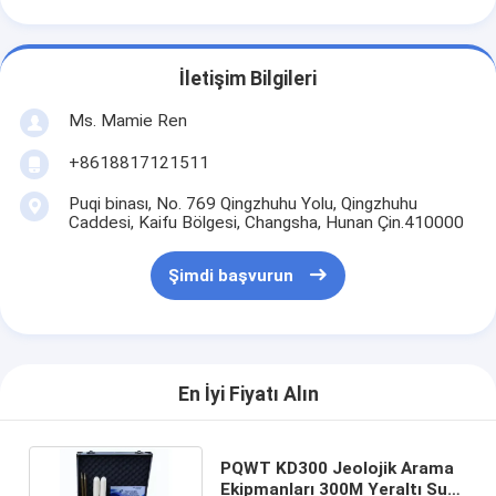
İletişim Bilgileri
Ms. Mamie Ren
+8618817121511
Puqi binası, No. 769 Qingzhuhu Yolu, Qingzhuhu
Caddesi, Kaifu Bölgesi, Changsha, Hunan Çin.410000
Şimdi başvurun
En İyi Fiyatı Alın
PQWT KD300 Jeolojik Arama
Ekipmanları 300M Yeraltı Suyu