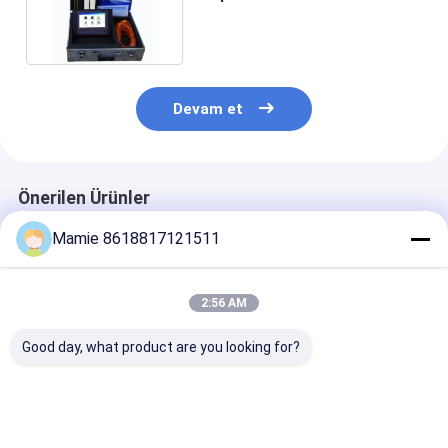
Tespit Cihazı
Devam et
Önerilen Ürünler
Mamie 8618817121511
2:56 AM
Good day, what product are you looking for?
Jeofizik Arama
Sondaj Sondajları
PQWT GT500
Ekipmanları PQWT
Jeolojik Arama
Yeraltı Suyu
S500 Yeraltı Suyu
Ekipmanları 500m
Dedektör Maki
Arama Makinesi
PQWT S500 Su
500m Otomati