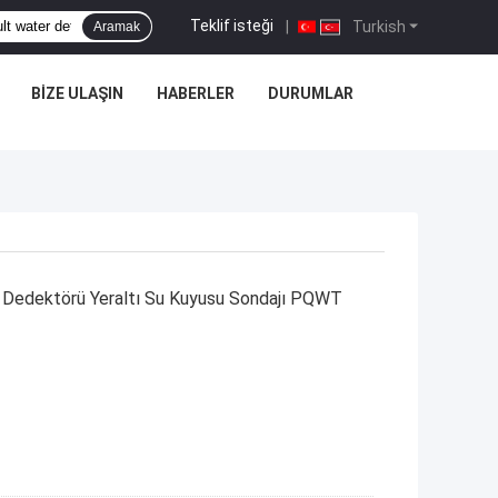
Teklif isteği
|
Turkish
Aramak
BIZE ULAŞIN
HABERLER
DURUMLAR
 Dedektörü Yeraltı Su Kuyusu Sondajı PQWT