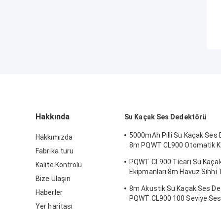
Hakkında
Su Kaçak Ses Dedektörü
5000mAh Pilli Su Kaçak Ses
Hakkımızda
8m PQWT CL900 Otomatik K
Fabrika turu
Sistemi
PQWT CL900 Ticari Su Kaça
Kalite Kontrolü
Ekipmanları 8m Havuz Sıhhi 
Bize Ulaşın
Kaçak Tespiti
8m Akustik Su Kaçak Ses De
Haberler
PQWT CL900 100 Seviye Ses
Yer haritası