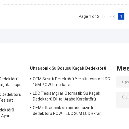
Page 1 of 2
|<
<<
1
Mes
Ultrasonik Su Borusu Kaçak Dedektörü
 Dedektörü
OEM Sızıntı Detektörü Yeraltı tesisat LDC
açak Tespit
15M PQWT markası
LDC Tesisatçılar Otomatik Su Kaçak
k Dedektörü
Dedektörü Dijital Araba Korelatörü
Tesisat
OEM ultrasonik su borusu sızıntı
dektörü
dedektörü PQWT LDC 20M LCD ekran
 Ayarı
Lityum pil