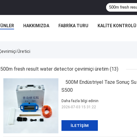
RÜNLER
HAKKIMIZDA
FABRIKA TURU
KALITE KONTROLÜ
vrimiçi Üretici
500m fresh result water detector çevrimiçi üretim
(13)
500M Endüstriyel Taze Sonuç Su
S500
Daha fazla bilgi edinin
2026-07-03 15:31:22
İLETIŞIM