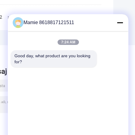
2
>>
>|
Mamie 8618817121511
7:24 AM
Good day, what product are you looking 
for?
aj bırak