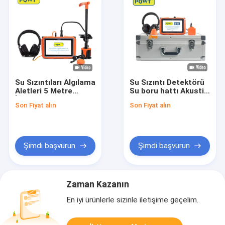
Su Sızıntıları Algılama
Su Sızıntı Detektörü
Aletleri 5 Metre
Su boru hattı Akustik
İçeride ve Dışarıda
Sızıntı Detektörü
Son Fiyat alın
Son Fiyat alın
Boru hattı
Şimdi başvurun
Şimdi başvurun
Zaman Kazanın
En iyi ürünlerle sizinle iletişime geçelim.