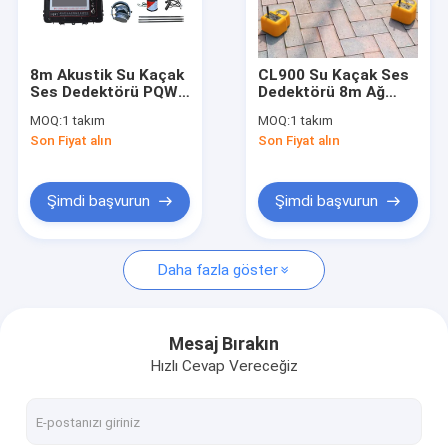
Fabrika turu
Kalite Kontrolü
8m Akustik Su Kaçak
CL900 Su Kaçak Ses
Ses Dedektörü PQWT
Dedektörü 8m Ağ
Bize Ulaşın
CL900 100 Seviye
Spektrumu Havuz
MOQ:
1 takım
MOQ:
1 takım
Ses Ayarı
Kaçak Tespit Kiti
Son Fiyat alın
Son Fiyat alın
Haberler
Durumlar
Şimdi başvurun
Şimdi başvurun
Daha fazla göster
Su Boru Hattı Kaçak Dedektörü
PQWT Su Dedektörü
Mesaj Bırakın
Hızlı Cevap Vereceğiz
Boru ağı sızıntısı monitörü
Jeolojik Arama Ekipmanları