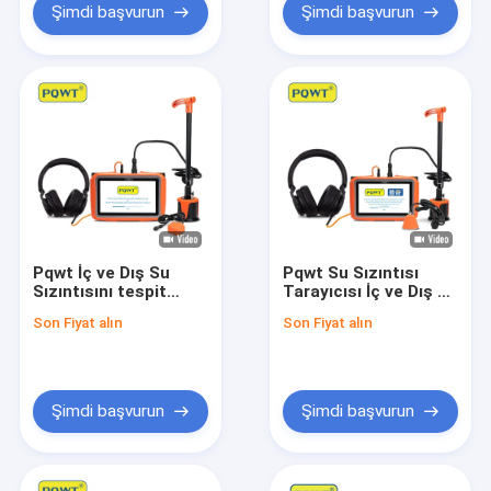
Şimdi başvurun
Şimdi başvurun
Pqwt İç ve Dış Su
Pqwt Su Sızıntısı
Sızıntısını tespit
Tarayıcısı İç ve Dış Su
Ekipmanı
borularının Sızıntı
Son Fiyat alın
Son Fiyat alın
Bulma
Şimdi başvurun
Şimdi başvurun