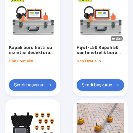
Kapalı boru hattı su
Pqwt-L50 Kapalı 50
sızıntısı dedektörü
santimetrelik boru
tesisatçı kiti L50
hattı su sızıntısı
Son Fiyat alın
Son Fiyat alın
dedektörü
Şimdi başvurun
Şimdi başvurun
Ev
Ürünler
Hakkımızda