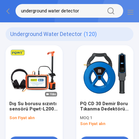
Underground Water Detector
(120)
Dış Su borusu sızıntı
PQ CD 30 Demir Boru
sensörü Pqwt-L2000
Tıkanma Dedektörü
Derinlik 5m Orta
Boru Hattı Teşhis
Son Fiyat alın
MOQ:
1
sensör
Aracı Tarayıcı
Son Fiyat alın