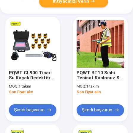
İhtiyacınızı Verin
PQWT CL900 Ticari
PQWT BT10 Sıhhi
Su Kaçak Dedektörü
Tesisat Kablosuz Su
Ekipmanları 8m
Kaçak Dedektörü 9m
MOQ:
1 takım
MOQ:
1 takım
Havuz Sıhhi Tesisat
Derinlik
Son Fiyat alın
Son Fiyat alın
Kaçak Tespiti
Şimdi başvurun
Şimdi başvurun