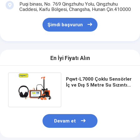
Puqi binası, No. 769 Qingzhuhu Yolu, Qingzhuhu
Caddesi, Kaifu Bölgesi, Changsha, Hunan Çin.410000
Şimdi başvurun
En İyi Fiyatı Alın
Pqwt-L7000 Çoklu Sensörler
İç ve Dış 5 Metre Su Sızıntısı
Detektörü
Devam et