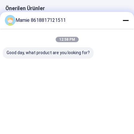
Önerilen Ürünler
Mamie 8618817121511
12:58 PM
Good day, what product are you looking for?
Su borularında
PQWT-125A Akıllı
PQWT-125D Ge
zaman alanı dalga
Kaçak Dedektörü
Algılama Gücü
biçimi
Sahip Kaçak
görselleştirmesi için
Dedektörü Çok
AI akustik analizi ve
Boyutlu Özelli
En iyi fiyat
En iyi fiyat
En iyi fiy
gürültü filtreleme ile
Çıkarımı ve Ak
PQWT-125C Sızıntı
Boşluk Rezona
dedektörü
Ana
Hakkımızda
Bize
Desktop
sayfa
ulaşın
Site
Site Haritası
Gizlilik Politikası
Kalite
Su Boru Hattı Kaçak Dedektörü
Çin fabrikası.Copyright ©
2026 Hunan Puqi Water Environment Institute Co.Ltd.. All Rights