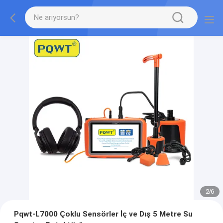
2
/
6
Pqwt-L7000 Çoklu Sensörler İç ve Dış 5 Metre Su