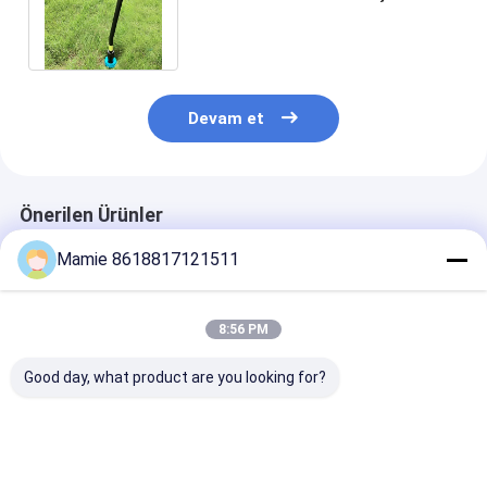
Fonksiyonlu Boru Hattı
Operasyon Ekipmanı
Devam et
Önerilen Ürünler
Mamie 8618817121511
8:56 PM
Good day, what product are you looking for?
Portatif Boru Hattı
Beton Altı Şarjlı
3'ü 1 Arada Yer
Su Hasarı Kaçak
Yeraltı Su Kaçak
Boru Kaçak Tes
Tespiti 9 Sensör
Dedektörü PQWT BT
PQ BT Çok
5000HZ
Serisi
Fonksiyonlu Su