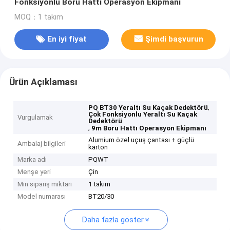
Fonksiyonlu Boru Hattı Operasyon Ekipmanı
MOQ：1 takım
En iyi fiyat
Şimdi başvurun
Ürün Açıklaması
,
PQ BT30 Yeraltı Su Kaçak Dedektörü
Çok Fonksiyonlu Yeraltı Su Kaçak
Vurgulamak
Dedektörü
,
9m Boru Hattı Operasyon Ekipmanı
Alumium özel uçuş çantası + güçlü
Ambalaj bilgileri
karton
Marka adı
PQWT
Menşe yeri
Çin
Min sipariş miktarı
1 takım
Model numarası
BT20/30
Daha fazla göster