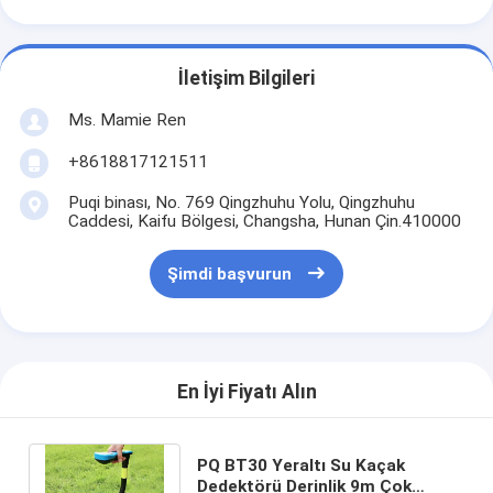
İletişim Bilgileri
Ms. Mamie Ren
+8618817121511
Puqi binası, No. 769 Qingzhuhu Yolu, Qingzhuhu
Caddesi, Kaifu Bölgesi, Changsha, Hunan Çin.410000
Şimdi başvurun
En İyi Fiyatı Alın
PQ BT30 Yeraltı Su Kaçak
Dedektörü Derinlik 9m Çok