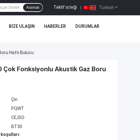
Teklif isteği
|
Turkish
Aramak
BIZE ULAŞIN
HABERLER
DURUMLAR
Boru Hattı Bulucu
0 Çok Fonksiyonlu Akustik Gaz Boru
Çin
PQWT
CE,ISO
BT30
koşulları: