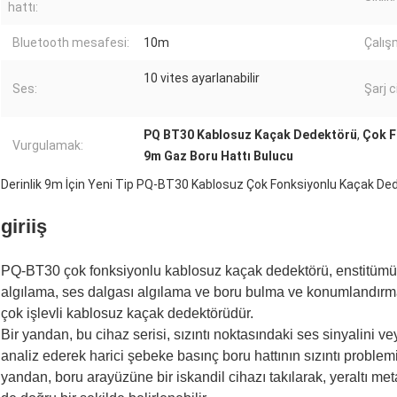
hattı:
Bluetooth mesafesi:
10m
Çalışm
10 vites ayarlanabilir
Ses:
Şarj c
PQ BT30 Kablosuz Kaçak Dedektörü
,
Çok F
Vurgulamak:
9m Gaz Boru Hattı Bulucu
Derinlik 9m İçin Yeni Tip PQ-BT30 Kablosuz Çok Fonksiyonlu Kaçak Ded
giriiş
PQ-BT30 çok fonksiyonlu kablosuz kaçak dedektörü, enstitümüz 
algılama, ses dalgası algılama ve boru bulma ve konumlandırma
çok işlevli kablosuz kaçak dedektörüdür.
Bir yandan, bu cihaz serisi, sızıntı noktasındaki ses sinyalini ve
analiz ederek harici şebeke basınç boru hattının sızıntı problemin
yandan, boru arayüzüne bir iskandil cihazı takılarak, yeraltı 