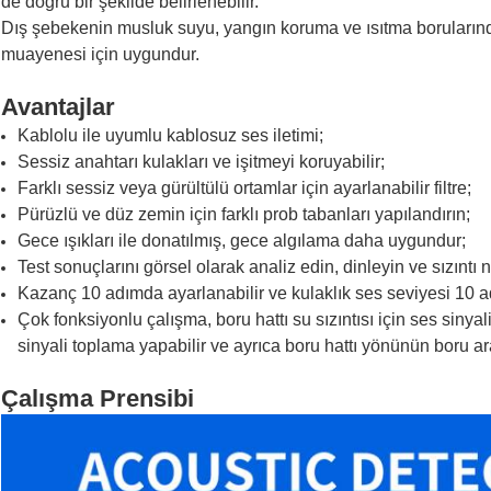
de doğru bir şekilde belirlenebilir.
Dış şebekenin musluk suyu, yangın koruma ve ısıtma borularında
muayenesi için uygundur.
Avantajlar
Kablolu ile uyumlu kablosuz ses iletimi;
Sessiz anahtarı kulakları ve işitmeyi koruyabilir;
Farklı sessiz veya gürültülü ortamlar için ayarlanabilir filtre;
Pürüzlü ve düz zemin için farklı prob tabanları yapılandırın;
Gece ışıkları ile donatılmış, gece algılama daha uygundur;
Test sonuçlarını görsel olarak analiz edin, dinleyin ve sızıntı n
Kazanç 10 adımda ayarlanabilir ve kulaklık ses seviyesi 10 a
Çok fonksiyonlu çalışma, boru hattı su sızıntısı için ses sinyali
sinyali toplama yapabilir ve ayrıca boru hattı yönünün boru ar
Çalışma Prensibi