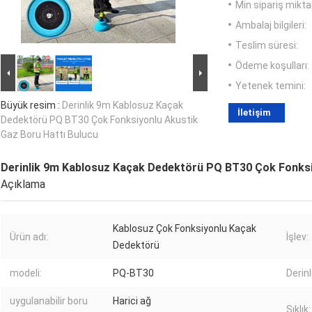
Min sipariş miktar
Ambalaj bilgileri:
Teslim süresi:
Ödeme koşulları:
Yetenek temini:
Büyük resim :
Derinlik 9m Kablosuz Kaçak
İletişim
Dedektörü PQ BT30 Çok Fonksiyonlu Akustik
Gaz Boru Hattı Bulucu
Derinlik 9m Kablosuz Kaçak Dedektörü PQ BT30 Çok Fonksi
Açıklama
Kablosuz Çok Fonksiyonlu Kaçak
Ürün adı:
İşlev:
Dedektörü
modeli:
PQ-BT30
Derinl
uygulanabilir boru
Harici ağ
Sıklık: