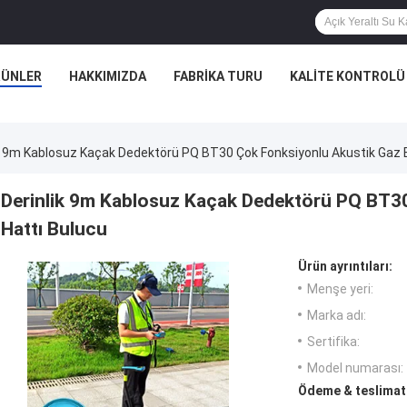
RÜNLER
HAKKIMIZDA
FABRIKA TURU
KALITE KONTROLÜ
k 9m Kablosuz Kaçak Dedektörü PQ BT30 Çok Fonksiyonlu Akustik Gaz 
Derinlik 9m Kablosuz Kaçak Dedektörü PQ BT3
Hattı Bulucu
Ürün ayrıntıları:
Menşe yeri:
Marka adı:
Sertifika:
Model numarası:
Ödeme & teslimat 