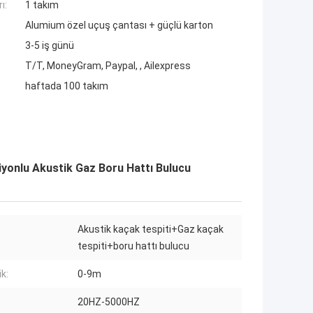
ı:
1 takım
Alumium özel uçuş çantası + güçlü karton
3-5 iş günü
T/T, MoneyGram, Paypal, , Ailexpress
haftada 100 takım
yonlu Akustik Gaz Boru Hattı Bulucu
Akustik kaçak tespiti+Gaz kaçak
tespiti+boru hattı bulucu
ik:
0-9m
20HZ-5000HZ