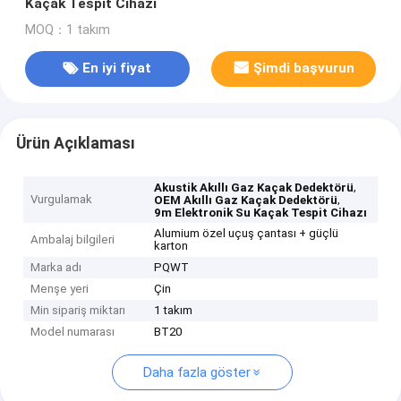
Kaçak Tespit Cihazı
MOQ：1 takım
En iyi fiyat
Şimdi başvurun
Ürün Açıklaması
,
Akustik Akıllı Gaz Kaçak Dedektörü
Vurgulamak
,
OEM Akıllı Gaz Kaçak Dedektörü
9m Elektronik Su Kaçak Tespit Cihazı
Alumium özel uçuş çantası + güçlü
Ambalaj bilgileri
karton
Marka adı
PQWT
Menşe yeri
Çin
Min sipariş miktarı
1 takım
Model numarası
BT20
Daha fazla göster