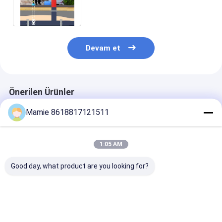
Kaçak Tespit Cihazı
Devam et
Önerilen Ürünler
Mamie 8618817121511
1:05 AM
Good day, what product are you looking for?
Portatif Boru Hattı
Beton Altı Şarjlı
3'ü 1 Arada Yer
Su Hasarı Kaçak
Yeraltı Su Kaçak
Boru Kaçak Tes
Tespiti 9 Sensör
Dedektörü PQWT BT
PQ BT Çok
5000HZ
Serisi
Fonksiyonlu Su
Gaz Kaçak Tes
En iyi fiyat
En iyi fiyat
En iyi fiy