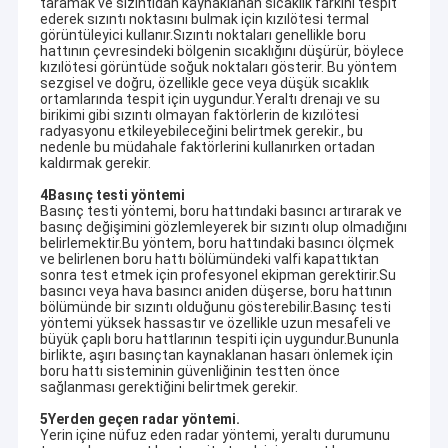
taramak ve sızıntıdan kaynaklanan sıcaklık farkını tespit
ederek sızıntı noktasını bulmak için kızılötesi termal
görüntüleyici kullanır.Sızıntı noktaları genellikle boru
hattının çevresindeki bölgenin sıcaklığını düşürür, böylece
kızılötesi görüntüde soğuk noktaları gösterir. Bu yöntem
sezgisel ve doğru, özellikle gece veya düşük sıcaklık
ortamlarında tespit için uygundur.Yeraltı drenajı ve su
birikimi gibi sızıntı olmayan faktörlerin de kızılötesi
radyasyonu etkileyebileceğini belirtmek gerekir., bu
nedenle bu müdahale faktörlerini kullanırken ortadan
kaldırmak gerekir.
4Basınç testi yöntemi
Basınç testi yöntemi, boru hattındaki basıncı artırarak ve
basınç değişimini gözlemleyerek bir sızıntı olup olmadığını
belirlemektir.Bu yöntem, boru hattındaki basıncı ölçmek
ve belirlenen boru hattı bölümündeki valfi kapattıktan
sonra test etmek için profesyonel ekipman gerektirir.Su
basıncı veya hava basıncı aniden düşerse, boru hattının
bölümünde bir sızıntı olduğunu gösterebilir.Basınç testi
yöntemi yüksek hassastır ve özellikle uzun mesafeli ve
büyük çaplı boru hattlarının tespiti için uygundur.Bununla
birlikte, aşırı basınçtan kaynaklanan hasarı önlemek için
boru hattı sisteminin güvenliğinin testten önce
sağlanması gerektiğini belirtmek gerekir.
5Yerden geçen radar yöntemi.
Yerin içine nüfuz eden radar yöntemi, yeraltı durumunu