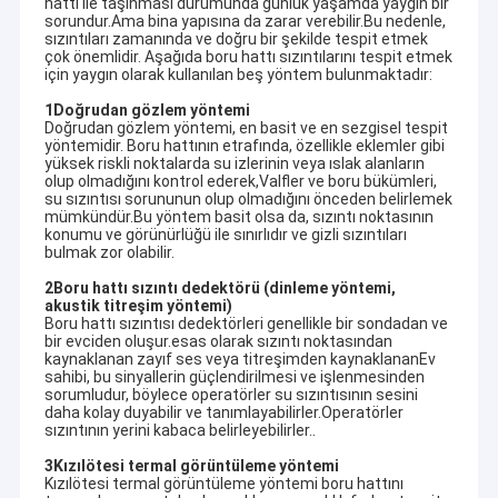
hattı ile taşınması durumunda günlük yaşamda yaygın bir
sorundur.Ama bina yapısına da zarar verebilir.Bu nedenle,
sızıntıları zamanında ve doğru bir şekilde tespit etmek
çok önemlidir. Aşağıda boru hattı sızıntılarını tespit etmek
için yaygın olarak kullanılan beş yöntem bulunmaktadır:
1Doğrudan gözlem yöntemi
Doğrudan gözlem yöntemi, en basit ve en sezgisel tespit
yöntemidir. Boru hattının etrafında, özellikle eklemler gibi
yüksek riskli noktalarda su izlerinin veya ıslak alanların
olup olmadığını kontrol ederek,Valfler ve boru bükümleri,
su sızıntısı sorununun olup olmadığını önceden belirlemek
mümkündür.Bu yöntem basit olsa da, sızıntı noktasının
konumu ve görünürlüğü ile sınırlıdır ve gizli sızıntıları
bulmak zor olabilir.
2Boru hattı sızıntı dedektörü (dinleme yöntemi,
akustik titreşim yöntemi)
Boru hattı sızıntısı dedektörleri genellikle bir sondadan ve
bir evciden oluşur.esas olarak sızıntı noktasından
kaynaklanan zayıf ses veya titreşimden kaynaklananEv
sahibi, bu sinyallerin güçlendirilmesi ve işlenmesinden
sorumludur, böylece operatörler su sızıntısının sesini
daha kolay duyabilir ve tanımlayabilirler.Operatörler
sızıntının yerini kabaca belirleyebilirler..
3Kızılötesi termal görüntüleme yöntemi
Kızılötesi termal görüntüleme yöntemi boru hattını