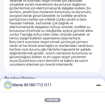
taramak ve sızıntıları tespit etmek için yansıtılan
sinyaldeki yeraltı nesnelerinin durumunun dağılımını
gözlemlemek için elektromanyetik dalgaları kullanır..Bu
yöntem, yeraltı boru hatlarının konumunu ve durumunu
sezgisel olarak görüntüleyebilir ve özellikle yeraltına
gömülü boru hatları için etkilidir.Çünkü yeraltı ortamı
havadan farklıdır., katmanlar çok dağınık ve
elektromanyetik dalgaların nüfuzu sınırlıdır, özellikle su
borusunun etrafında su olduğunda, açıkça görmek daha
zordur.Toprağa nüfuz eden radar cihazları pahalıdır ve
henüz yaygın kullanım aşamasına ulaşmamıştır..
Boru hattı sızıntısını tespit etmek için birçok yöntem
vardır ve her birinin avantajları ve sınırlamaları vardır.boru
hattının özel durumu gibi faktörleri kapsamlı bir şekilde
değerlendirmek gerekir., sızıntı noktasının konumunu ve
görünürlüğünü belirler ve en uygun tespit yöntemini
seçer.Düzenli boru hattı denetimi ve bakımı da sızıntı
sorunlarını önlemek için önemli önlemlerdir..
Önerilen Ürünler
Mamie 8618817121511
9:58 PM