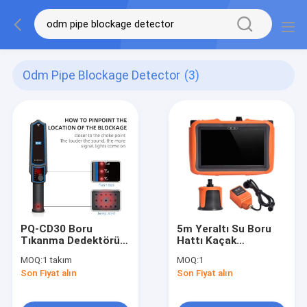
Odm Pipe Blockage Detector
(3)
PQ-CD30 Boru
5m Yeraltı Su Boru
Tıkanma Dedektörü
Hattı Kaçak
Derinlik 30M Ana Su
Dedektörü Elektrikli
MOQ:
1 takım
MOQ:
1
Hattı Kaçak Tespiti
Ultrasonik PQWT
Son Fiyat alın
Son Fiyat alın
L3000