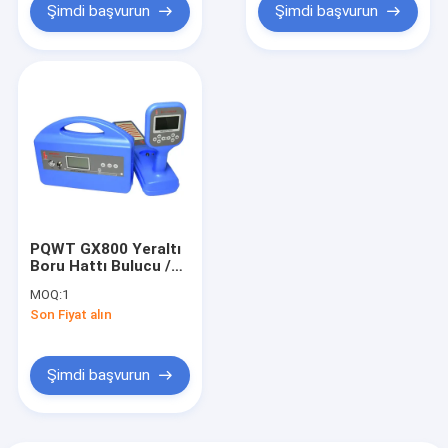
Şimdi başvurun
Şimdi başvurun
PQWT GX800 Yeraltı
Boru Hattı Bulucu /
Elektrik Teli Arıza
MOQ:
1
Bulucu 6m Derinlik
Son Fiyat alın
Şimdi başvurun