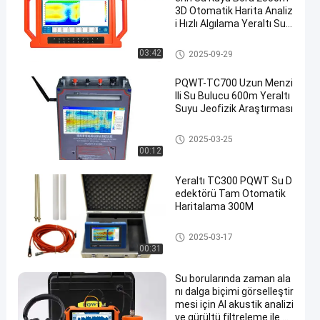
3D Otomatik Harita Analiz
i Hızlı Algılama Yeraltı Su
Detektörü
PQWT Su Dedektörü
03:42
2025-09-29
PQWT-TC700 Uzun Menzi
lli Su Bulucu 600m Yeraltı
Suyu Jeofizik Araştırması
PQWT Su Dedektörü
2025-03-25
00:12
Yeraltı TC300 PQWT Su D
edektörü Tam Otomatik
Haritalama 300M
PQWT Su Dedektörü
2025-03-17
00:31
Su borularında zaman ala
nı dalga biçimi görselleştir
mesi için AI akustik analizi
ve gürültü filtreleme ile P