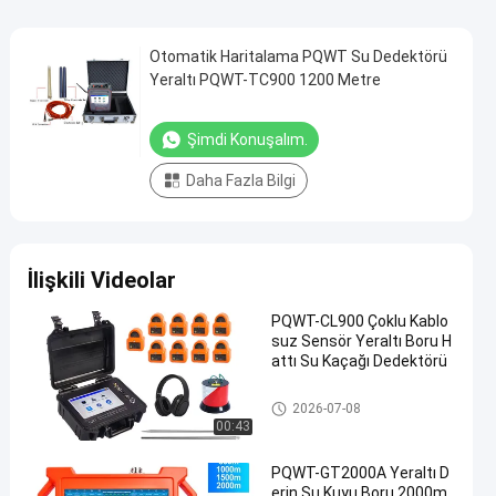
Otomatik Haritalama PQWT Su Dedektörü
Yeraltı PQWT-TC900 1200 Metre
Şimdi Konuşalım.
Daha Fazla Bilgi
İlişkili Videolar
PQWT-CL900 Çoklu Kablo
suz Sensör Yeraltı Boru H
attı Su Kaçağı Dedektörü
PQWT Su Dedektörü
2026-07-08
00:43
PQWT-GT2000A Yeraltı D
erin Su Kuyu Boru 2000m