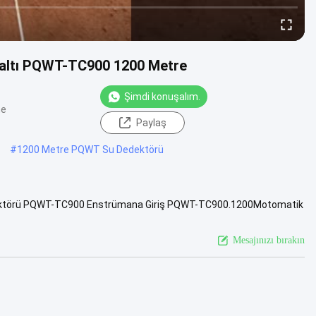
altı PQWT-TC900 1200 Metre
Şimdi konuşalım.
me
Paylaş
#
1200 Metre PQWT Su Dedektörü
edektörü PQWT-TC900 Enstrümana Giriş PQWT-TC900.1200Motomatik
k.....
Daha fazlasını görüntüle
Mesajınızı bırakın