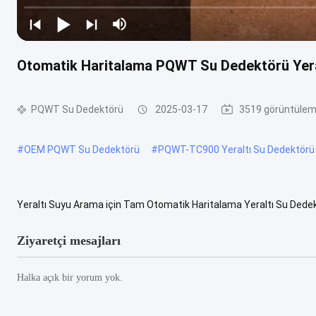
Otomatik Haritalama PQWT Su Dedektörü Yer
PQWT Su Dedektörü
2025-03-17
3519 görüntüle
#
OEM PQWT Su Dedektörü
#
PQWT-TC900 Yeraltı Su Dedektörü
Yeraltı Suyu Arama için Tam Otomatik Haritalama Yeraltı Su D
haritalama su dedektörü, farklı yeraltı jeolojik yapılarının iletkenlik far
Ziyaretçi mesajları
Halka açık bir yorum yok.